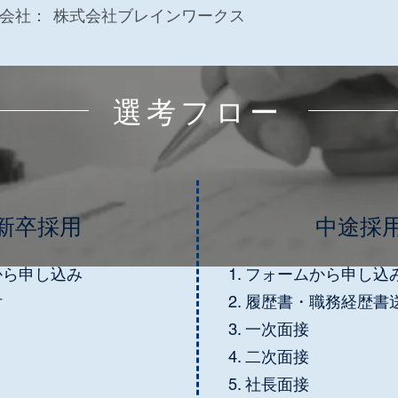
用会社：
株式会社ブレインワークス
​選考フロー
新卒採用
中途採
から申し込み
フォームから申し込
付
履歴書・職務経歴書
​一次面接
二次面接
​社長面接