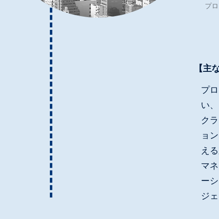
プロ
​【主
プロ
い、
クラ
ョン
える
マネ
ーシ
ジェ