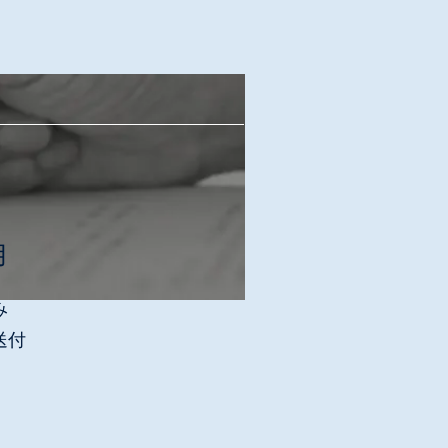
用
み
送付