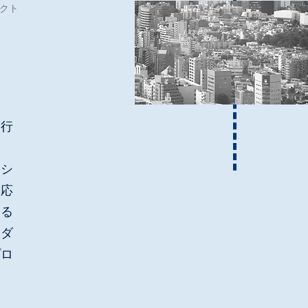
クト
を行
ーシ
に応
する
ーダ
プロ
。