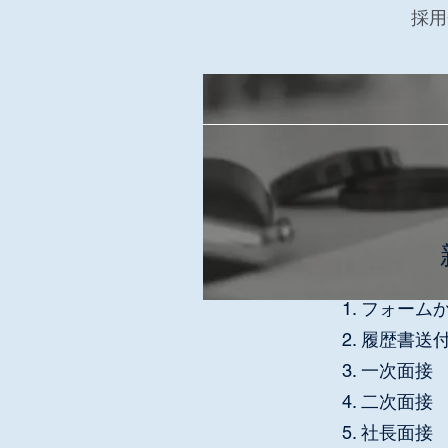
​採
フォーム
履歴書送
​一次面接
二次面接
社長面接